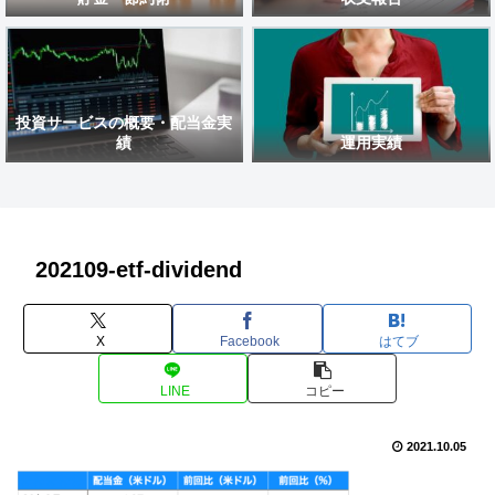
投資サービスの概要・配当金実
績
運用実績
202109-etf-dividend
X
Facebook
はてブ
LINE
コピー
2021.10.05