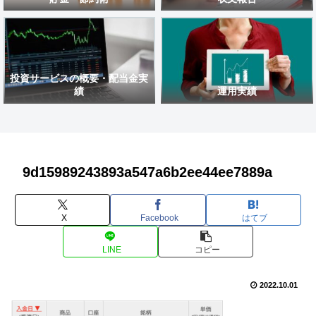
投資サービスの概要・配当金実
績
運用実績
9d15989243893a547a6b2ee44ee7889a
X
Facebook
はてブ
LINE
コピー
2022.10.01