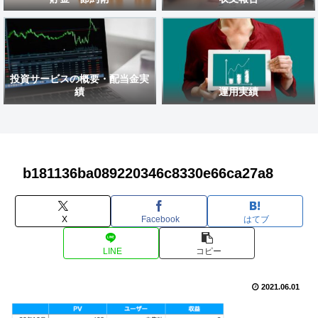
投資サービスの概要・配当金実
績
運用実績
b181136ba089220346c8330e66ca27a8
X
Facebook
はてブ
LINE
コピー
2021.06.01