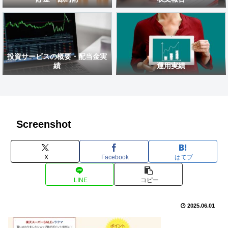
投資サービスの概要・配当金実
績
運用実績
Screenshot
X
Facebook
はてブ
LINE
コピー
2025.06.01