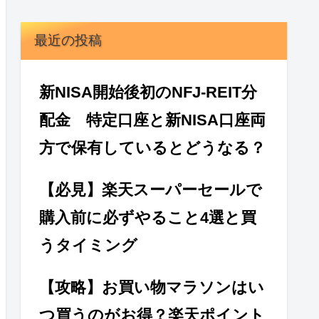
最近の投稿
新NISA開始後初のNFJ-REIT分
配金 特定口座と新NISA口座両
方で保有しているとどうなる？
【必見】楽天スーパーセールで
購入前に必ずやること4選と買
うタイミング
【攻略】お買い物マラソンはい
つ買うのがお得？楽天ポイント