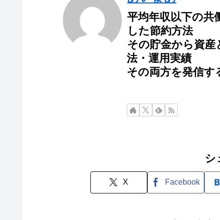
平均年収以下の共
した節約方法
その貯金から資産
法・運用実績
その両方を発信す
シ
X
Facebook