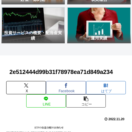
投資サービスの概要・配当金実
績
運用実績
2e512444d99b31f78978ea71d849a234
X
Facebook
はてブ
LINE
コピー
2022.11.20