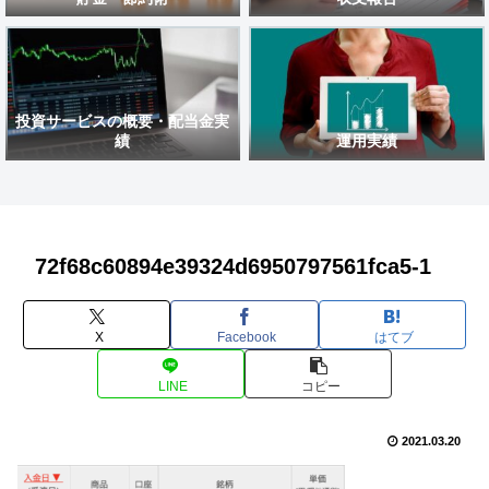
投資サービスの概要・配当金実
績
運用実績
72f68c60894e39324d6950797561fca5-1
X
Facebook
はてブ
LINE
コピー
2021.03.20