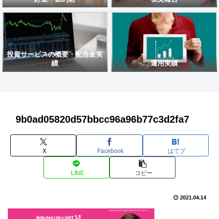
投資サービスの概要・配当金実
績
運用実績
9b0ad05820d57bbcc96a96b77c3d2fa7
X
Facebook
はてブ
LINE
コピー
2021.04.14