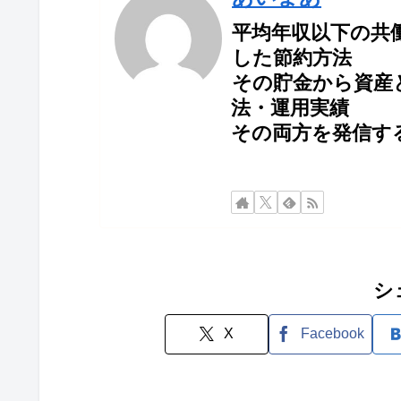
平均年収以下の共
した節約方法
その貯金から資産
法・運用実績
その両方を発信す
シ
X
Facebook