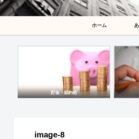
ホーム
あ
貯金・節約術
image-8