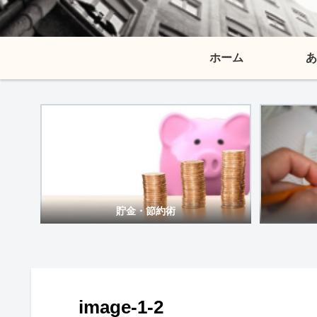
ホーム
あ
貯金・節約術
image-1-2