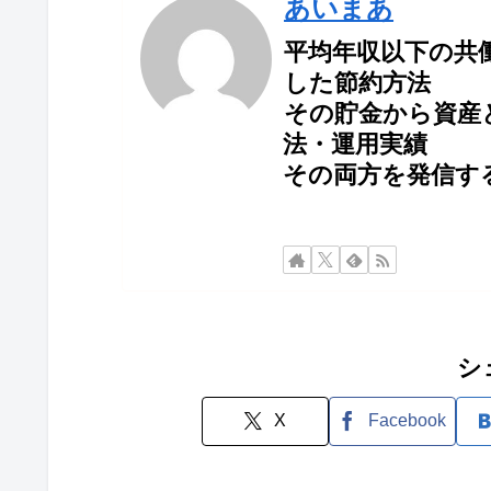
あいまあ
平均年収以下の共
した節約方法
その貯金から資産
法・運用実績
その両方を発信す
シ
X
Facebook