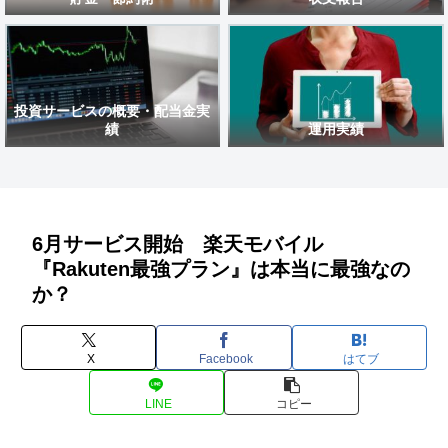
投資サービスの概要・配当金実
績
運用実績
6月サービス開始 楽天モバイル
『Rakuten最強プラン』は本当に最強なの
か？
X
Facebook
はてブ
LINE
コピー