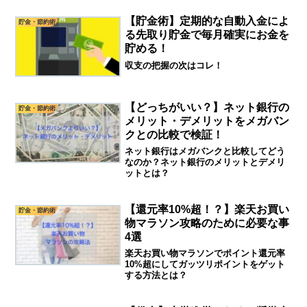
【貯金術】定期的な自動入金によ
貯金・節約術
る先取り貯金で毎月確実にお金を
貯める！
収支の把握の次はコレ！
【どっちがいい？】ネット銀行の
貯金・節約術
メリット・デメリットをメガバン
クとの比較で検証！
ネット銀行はメガバンクと比較してどう
なのか？ネット銀行のメリットとデメリ
ットとは？
【還元率10%超！？】楽天お買い
貯金・節約術
物マラソン攻略のために必要な事
4選
楽天お買い物マラソンでポイント還元率
10%超にしてガッツリポイントをゲット
する方法とは？