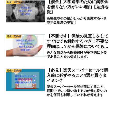
【借金】大学進学のために奨学金
貯金・節約術
を借りない方がいい理由【返済地
獄】
高校生やその親がしっかり認識するべき
奨学金制度の現実！
【不要です】保険の見直しをして
貯金・節約術
すぐにでも解約するべき！不要な
理由は…？がん保険についても解
説（医療保険編）
色んな観点から医療保険が基本的に不要
であることをお伝えします。
【必見】楽天スーパーセールで購
貯金・節約術
入前に必ずやること4選と買うタ
イミング
楽天スーパーセール開始前にすること、
期間中でいつ買い物するのが最も良いの
かを何回も利用している私が答えます