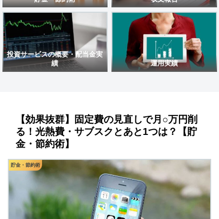
投資サービスの概要・配当金実
績
運用実績
【効果抜群】固定費の見直しで月○万円削
る！光熱費・サブスクとあと1つは？【貯
金・節約術】
貯金・節約術