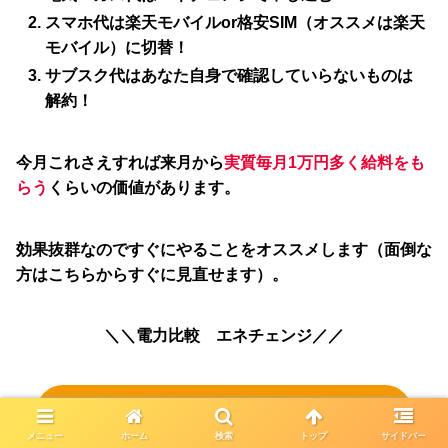
スマホ代は楽天モバイルor格安SIM（オススメは楽天
モバイル）に切替！
サブスク代はあなた自身で確認していらないものは
解約！
今月これさえすれば来月から
実質毎月1万円多く給料をも
らう
くらいの価値があります。
効果抜群なのですぐにやることをオススメします（面倒な
方はこちらからすぐに見直せます）。
＼＼電力比較 エネチェンジ／／
まずは無料で電気シミュレーションから
メニュー
ホーム
検索
トップ
サイドバー